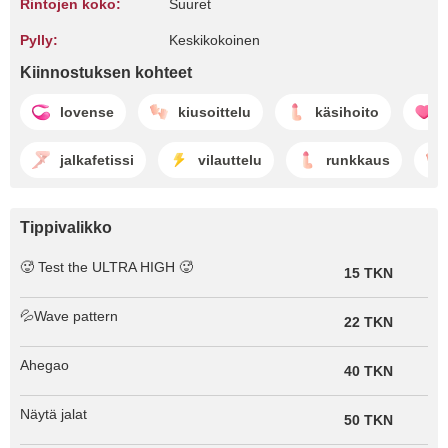
Rintojen koko:
Suuret
Pylly:
Keskikokoinen
Kiinnostuksen kohteet
lovense
kiusoittelu
käsihoito
jalkafetissi
vilauttelu
runkkaus
Tippivalikko
🥵 Test the ULTRA HIGH 🥵
15 TKN
💦Wave pattern
22 TKN
Ahegao
40 TKN
Näytä jalat
50 TKN