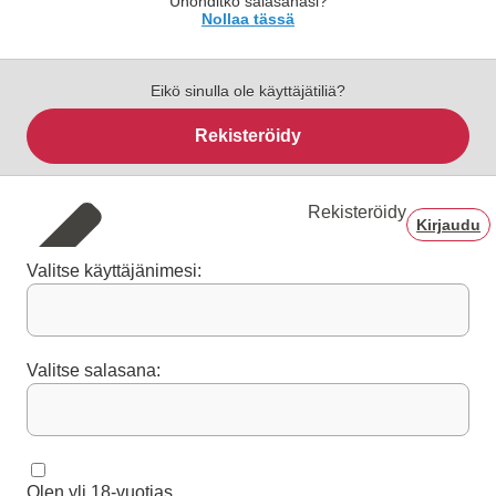
Unohditko salasanasi?
Nollaa tässä
Eikö sinulla ole käyttäjätiliä?
Rekisteröidy
Rekisteröidy
Kirjaudu
Valitse käyttäjänimesi:
Valitse salasana:
Olen yli 18-vuotias.