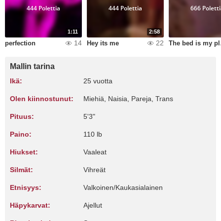
444 Polettia
444 Polettia
666 Polett
1:11
2:58
14
22
perfection
Hey its me
The
Mallin tarina
Ikä:
25 vuotta
Olen kiinnostunut:
Miehiä, Naisia, Pareja, Trans
Pituus:
5'3"
Paino:
110 lb
Hiukset:
Vaaleat
Silmät:
Vihreät
Etnisyys:
Valkoinen/Kaukasialainen
Häpykarvat:
Ajellut