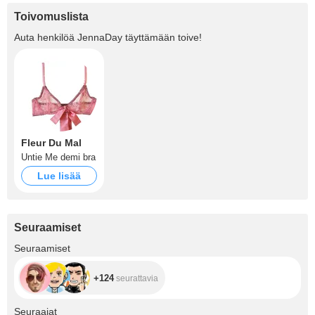
Toivomuslista
Auta henkilöä
JennaDay
täyttämään toive!
Fleur Du Mal
Untie Me demi bra
Lue lisää
Seuraamiset
+124
Seuraamiset
+124
seurattavia
+10.7K
Seuraajat