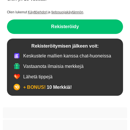
Olen lukenut
Käyttöehdot
ja
tietosuojakäytännön
.
Rekisteröidy
Rekisteröitymisen jälkeen voit:
Keskustele mallien kanssa chat-huoneissa
Vastaanota ilmaisia merkkejä
Lähetä tippejä
+ BONUS!
10 Merkkiä!
18+ teinejä
Aasialaisia