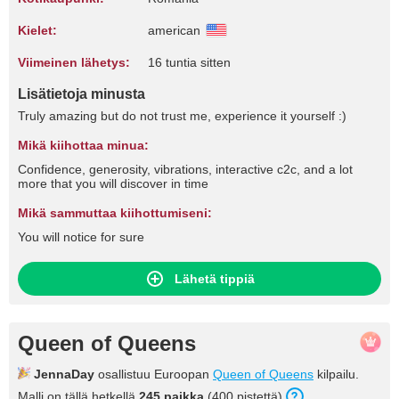
Kielet:
american
Viimeinen lähetys:
16 tuntia sitten
Lisätietoja minusta
Truly amazing but do not trust me, experience it yourself :)
Mikä kiihottaa minua:
Confidence, generosity, vibrations, interactive c2c, and a lot
more that you will discover in time
Mikä sammuttaa kiihottumiseni:
You will notice for sure
Lähetä tippiä
Queen of Queens
JennaDay
osallistuu Euroopan
Queen of Queens
kilpailu.
Malli on tällä hetkellä
245 paikka
(400 pistettä).