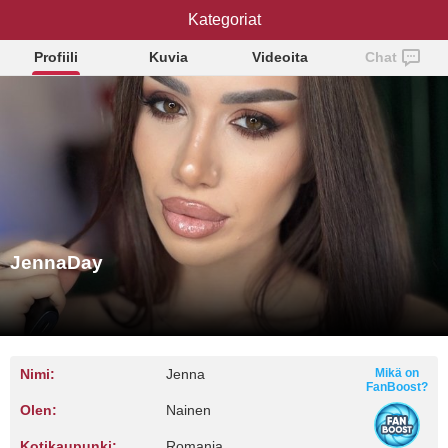
JennaDay
Kategoriat
Profiili
Kuvia
Videoita
Chat
JennaDay
Nimi:
Jenna
Mikä on
FanBoost?
Olen:
Nainen
Kotikaupunki:
Romania