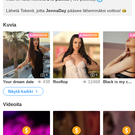
Lähetä Tokenit, jotta
JennaDay
pääsee lähemmäksi
voittoa!
Kuvia
ILMAISEKSI
ILMAISEKSI
IL
4
6
438
12468
Your dream date
Rooftop
Black is my color
Näytä kaikki
Videoita