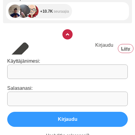
+10.7K
seuraajia
Kirjaudu
Liity
Käyttäjänimesi:
Salasanasi:
Kirjaudu