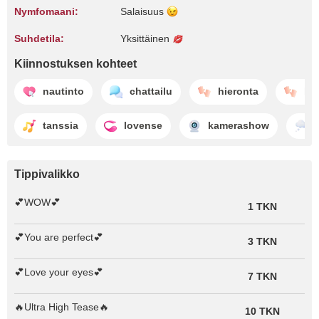
Nymfomaani:
Salaisuus
Suhdetila:
Yksittäinen
Kiinnostuksen kohteet
nautinto
chattailu
hieronta
kiu
tanssia
lovense
kamerashow
Tippivalikko
💕WOW💕
1 TKN
💕You are perfect💕
3 TKN
💕Love your eyes💕
7 TKN
🔥Ultra High Tease🔥
10 TKN