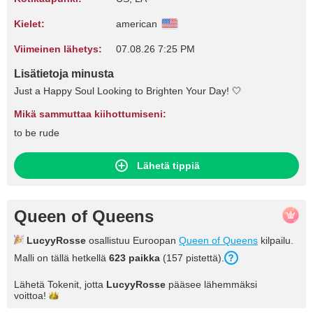
Kielet:
american
Viimeinen lähetys:
07.08.26 7:25 PM
Lisätietoja minusta
Just a Happy Soul Looking to Brighten Your Day! 🤍
Mikä sammuttaa kiihottumiseni:
to be rude
Lähetä tippiä
Queen of Queens
LucyyRosse
osallistuu Euroopan
Queen of Queens
kilpailu.
Malli on tällä hetkellä
623 paikka
(157 pistettä).
Lähetä Tokenit, jotta
LucyyRosse
pääsee lähemmäksi
voittoa!