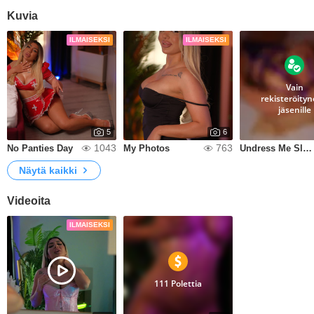
Kuvia
ILMAISEKSI
ILMAISEKSI
Vain
rekisteröityne
jäsenille
5
6
1043
763
No Panties Day
My Photos
Undress Me Slowly
Näytä kaikki
Videoita
ILMAISEKSI
111 Polettia