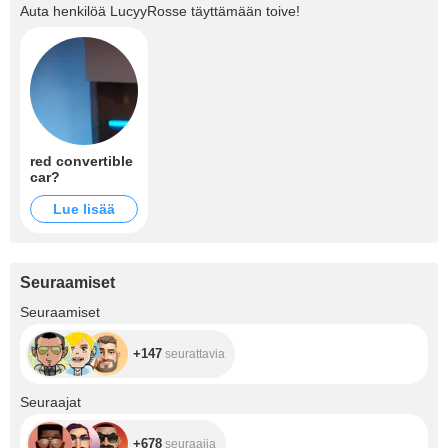
Auta henkilöä
LucyyRosse
täyttämään toive!
red convertible
car?
Lue lisää
Seuraamiset
+147
Seuraamiset
+147
seurattavia
+678
Seuraajat
+678
seuraajia