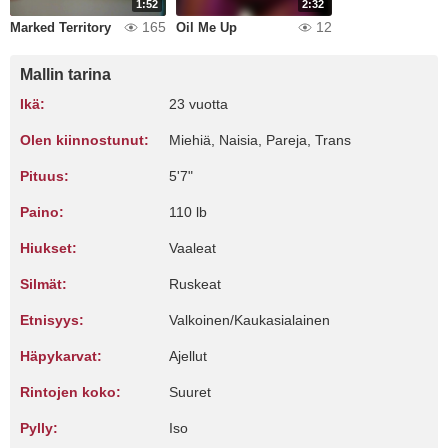
1:52
2:32
165
12
Marked Territory
Oil Me Up
Mallin tarina
Ikä:
23 vuotta
Olen kiinnostunut:
Miehiä, Naisia, Pareja, Trans
Pituus:
5'7"
Paino:
110 lb
Hiukset:
Vaaleat
Silmät:
Ruskeat
Etnisyys:
Valkoinen/Kaukasialainen
Häpykarvat:
Ajellut
Rintojen koko:
Suuret
Pylly:
Iso