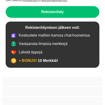
Olen lukenut
Käyttöehdot
ja
tietosuojakäytännön
.
Rekisteröidy
Rekisteröitymisen jälkeen voit:
Keskustele mallien kanssa chat-huoneissa
Vastaanota ilmaisia merkkejä
Lähetä tippejä
+ BONUS!
10 Merkkiä!
18+ teinejä
Aasialaisia
Ajeltuja pilluja